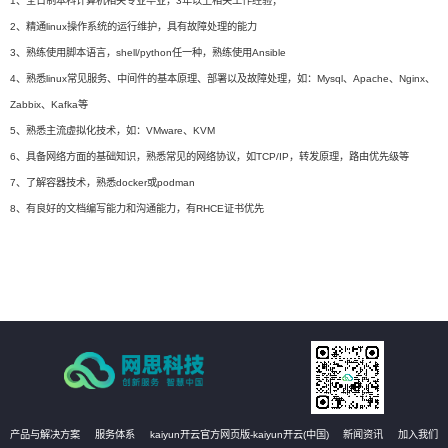
1、全日制本科计算机相关专业毕业，3年以上相关工作经验；
2、精通linux操作系统的运行维护，具有故障处理的能力
3、熟练使用脚本语言，shell/python任一种，熟练使用Ansible
4、熟悉linux常见服务、中间件的基本原理、部署以及故障处理，如：Mysql、Apache、Nginx、
Zabbix、Kafka等
5、熟悉主流虚拟化技术，如：VMware、KVM
6、具备网络方面的基础知识，熟悉常见的网络协议，如TCP/IP，转发原理，路由优先级等
7、了解容器技术，熟悉docker或podman
8、有良好的文档编写能力和沟通能力，有RHCE证书优先
产品与解决方案
服务体系
kaiyun开云官方网页版-kaiyun开云(中国)
新闻资讯
加入我们