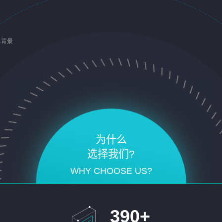
术背景
为什么
选择我们?
WHY CHOOSE US?
390
+