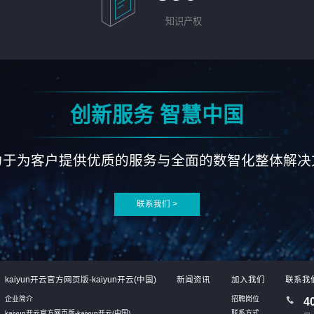
知识产权
创新服务 智慧中国
力于为客户提供优质的服务与全面的数智化整体解决
联系我们 >
kaiyun开云官方网页版-kaiyun开云(中国)
新闻资讯
加入我们
联系我
企业简介
招聘岗位
4
kaiyun开云官方网页版-kaiyun开云(中国)
联系方式