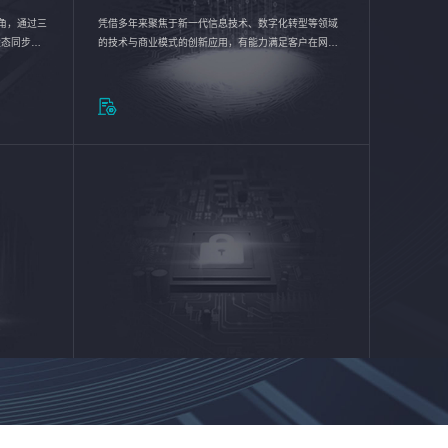
验视角，通过三
凭借多年来聚焦于新一代信息技术、数字化转型等领域
状态同步呈
的技术与商业模式的创新应用，有能力满足客户在网络
动各行业完
优化、运营维护和信息安全防护等方面的需求，为客户
提供安全、稳定、合规、持续的信息技术服务