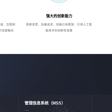
强大的创新能力
制造、互联网
探索本质、执着追求，突破已有框架，引领人工智
的深度融合
能技术的创新性发展
管理信息系统（MSS）