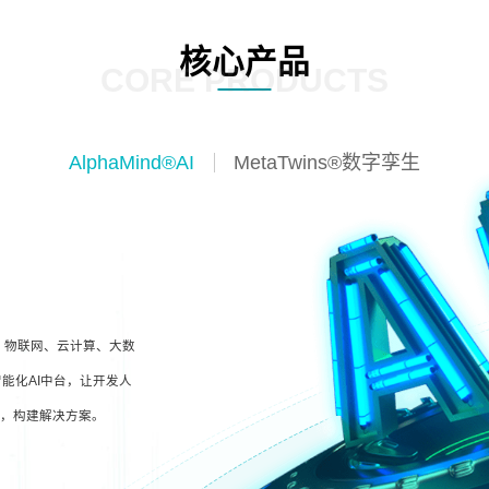
核心产品
CORE PRODUCTS
AlphaMind®AI
MetaTwins®数字孪生
I、物联网、云计算、大数
能化AI中台，让开发人
型，构建解决方案。