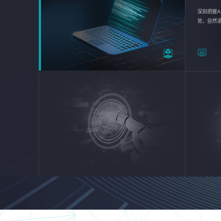
深刻把握A
觉、自然
续优化企业
平台