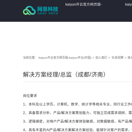
kaiyun开云官方网页版-kaiyun开云(中国)
kaiyun开云官方网页版-
ka
kaiyun开云(中国)
ka
当前位置：
kaiyun开云官方网页版-kaiyun开云(中国)
>
加入我们
>
社会招聘
>
技
解决方案经理/总监（成都/济南）
岗位要求
1、本科及以上学历，计算机、数学、统计学等相关专业，同行业工作
2、具备需求分析、产品/解决方案策划能力，可独立完成需求调研、需
3、逻辑缜密，对用户产品/解决方案体验敏感，对数据敏感，有产品
4、具有丰富的AI产品/解决方案解决方案经验，能够针对客户的需求