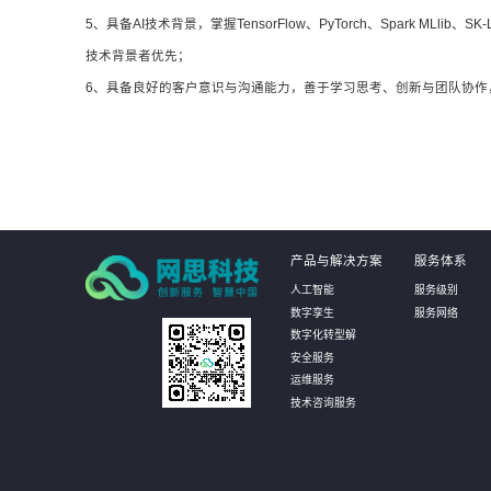
5、具备AI技术背景，掌握TensorFlow、PyTorch、Spark 
技术背景者优先；
6、具备良好的客户意识与沟通能力，善于学习思考、创新与团队协作
产品与解决方案
服务体系
人工智能
服务级别
数字孪生
服务网络
数字化转型解
安全服务
运维服务
技术咨询服务