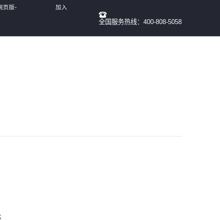
网页版-
加入
全国服务热线：400-808-5058
)
我们
；